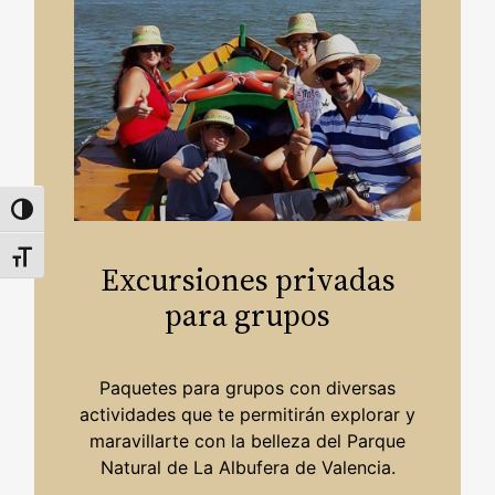
Alternar alto contraste
Alternar tamaño de letra
Excursiones privadas
para grupos
Paquetes para grupos con diversas
actividades que te permitirán explorar y
maravillarte con la belleza del Parque
Natural de La Albufera de Valencia.